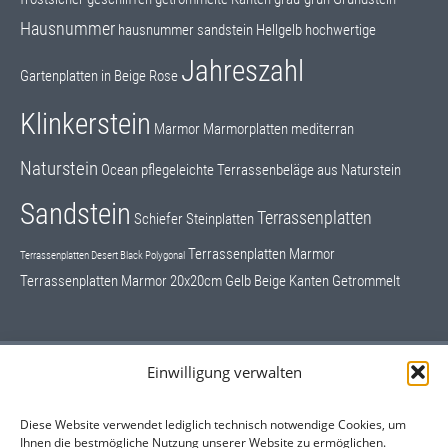
Hausnummer
hausnummer sandstein
Hellgelb
hochwertige
Jahreszahl
Gartenplatten in Beige Rose
Klinkerstein
Marmor
Marmorplatten
mediterran
Naturstein
Ocean
pflegeleichte Terrassenbeläge aus Naturstein
Sandstein
Terrassenplatten
Schiefer
Steinplatten
Terrassenplatten Marmor
Terrassenplatten Desert Black Polygonal
Terrassenplatten Marmor 20x20cm Gelb Beige Kanten Getrommelt
Einwilligung verwalten
Schrifttafeln, Grundsteine
Hausnummern
Diese Website verwendet lediglich technisch notwendige Cookies, um
Ihnen die bestmögliche Nutzung unserer Website zu ermöglichen.