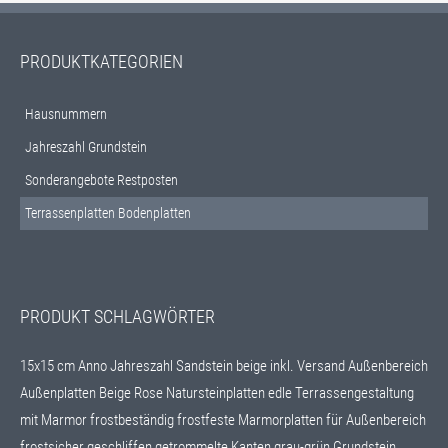
PRODUKTKATEGORIEN
Hausnummern
Jahreszahl Grundstein
Sonderangebote Restposten
Terrassenplatten Bodenplatten
PRODUKT SCHLAGWÖRTER
15x15 cm
Anno Jahreszahl Sandstein beige inkl. Versand
Außenbereich
Außenplatten
Beige Rose Natursteinplatten
edle Terrassengestaltung
mit Marmor
frostbeständig
frostfeste Marmorplatten für Außenbereich
frostsicher
geschliffen
getrommelte Kanten
grau-grün
Grundstein