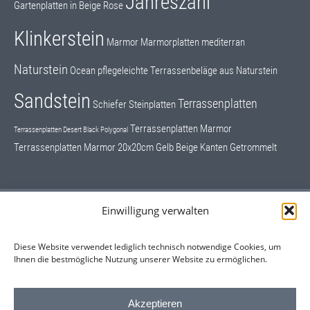
Jahreszahl
Gartenplatten in Beige Rose
Klinkerstein
Marmor
Marmorplatten
mediterran
Naturstein
Ocean
pflegeleichte Terrassenbeläge aus Naturstein
Sandstein
Terrassenplatten
Schiefer
Steinplatten
Terrassenplatten Marmor
Terrassenplatten Desert Black Polygonal
Terrassenplatten Marmor 20x20cm Gelb Beige Kanten Getrommelt
Einwilligung verwalten
Schrifttafeln, Grundsteine
Hausnummern
Diese Website verwendet lediglich technisch notwendige Cookies, um
Ihnen die bestmögliche Nutzung unserer Website zu ermöglichen.
Sonderangebote Restposten
Kontaktformular
Akzeptieren