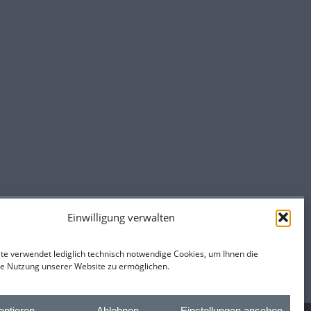
Einwilligung verwalten
te verwendet lediglich technisch notwendige Cookies, um Ihnen die
e Nutzung unserer Website zu ermöglichen.
eptieren
Ablehnen
Einstellungen ansehen