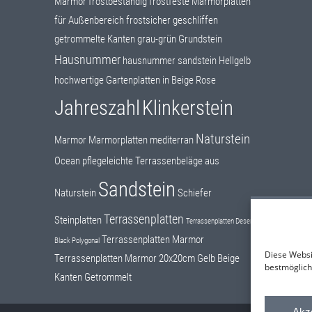
Marmor
frostbeständig
frostfeste Marmorplatten
für Außenbereich
frostsicher
geschliffen
getrommelte Kanten
grau-grün
Grundstein
Hausnummer
hausnummer sandstein
Hellgelb
hochwertige Gartenplatten in Beige Rose
Jahreszahl
Klinkerstein
Naturstein
Marmor
Marmorplatten
mediterran
Ocean
pflegeleichte Terrassenbeläge aus
Sandstein
Naturstein
Schiefer
Terrassenplatten
Steinplatten
Terrassenplatten Desert
Terrassenplatten Marmor
Black Polygonal
Diese Websi
Terrassenplatten Marmor 20x20cm Gelb Beige
bestmöglich
Kanten Getrommelt
Akz