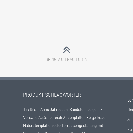
BRING MICH NACH OBEN
PRODUKT SCHLAGWÖRTER
Sch
15x15 cm
Anno Jahreszahl Sandstein beige inkl.
Ha
Versand
Außenbereich
Außenplatten
Beige Rose
Son
Natursteinplatten
edle Terrassengestaltung mit
Kon