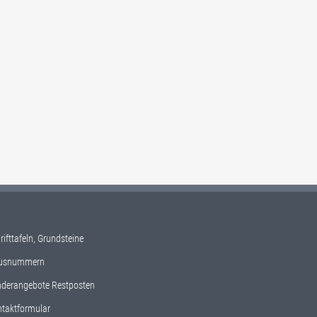
rifttafeln, Grundsteine
usnummern
derangebote Restposten
taktformular