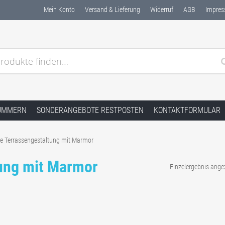
Mein Konto
Versand & Lieferung
Widerruf
AGB
Impre
rodukte finden…
dstein Naturstein ✓ Kostenlose Muster ✓ Schnelle Lieferu
UMMERN
SONDERANGEBOTE RESTPOSTEN
KONTAKTFORMULAR
le Terrassengestaltung mit Marmor
tung mit Marmor
Einzelergebnis ange