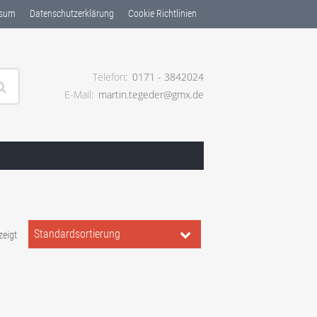
ssum
Datenschutzerklärung
Cookie Richtlinien
Telefon
0171 - 3842024
E-Mail
martin.tegeder@gmx.de
ng ✓
Standardsortierung
zeigt