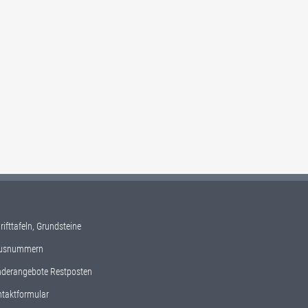
ktseite gewählt werden
rifttafeln, Grundsteine
usnummern
derangebote Restposten
taktformular