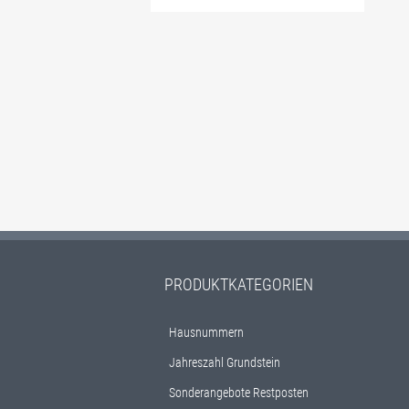
Dieses Produkt weist 
PRODUKTKATEGORIEN
Hausnummern
Jahreszahl Grundstein
Sonderangebote Restposten