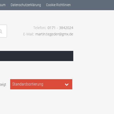
ssum
Datenschutzerklärung
Cookie Richtlinien
Telefon
0171 - 3842024
E-Mail
martin.tegeder@gmx.de
ng ✓
Standardsortierung
zeigt