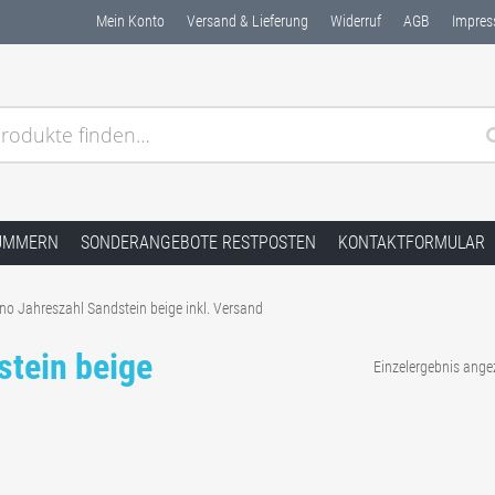
Mein Konto
Versand & Lieferung
Widerruf
AGB
Impre
rodukte finden…
dstein Naturstein ✓ Kostenlose Muster ✓ Schnelle Lieferu
UMMERN
SONDERANGEBOTE RESTPOSTEN
KONTAKTFORMULAR
no Jahreszahl Sandstein beige inkl. Versand
stein beige
Einzelergebnis ange