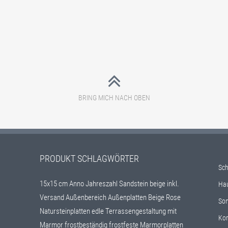
mehrere Varianten auf. Die Optionen können auf der Produ
BRING MICH NACH OBEN
PRODUKT SCHLAGWÖRTER
Sch
15x15 cm
Anno Jahreszahl Sandstein beige inkl.
Ha
Versand
Außenbereich
Außenplatten
Beige Rose
Son
Natursteinplatten
edle Terrassengestaltung mit
Kon
Marmor
frostbeständig
frostfeste Marmorplatten