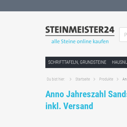
P
Große Auswahl an Granit, Beton & San
Springe zum Inhalt
SCHRIFTTAFELN, GRUNDSTEINE
HAUSN
Du bist hier:
Startseite
Produkte
An
Anno Jahreszahl Sand
inkl. Versand