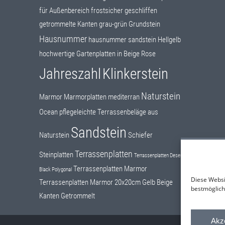
für Außenbereich
frostsicher
geschliffen
getrommelte Kanten
grau-grün
Grundstein
Hausnummer
hausnummer sandstein
Hellgelb
hochwertige Gartenplatten in Beige Rose
Jahreszahl
Klinkerstein
Naturstein
Marmor
Marmorplatten
mediterran
Ocean
pflegeleichte Terrassenbeläge aus
Sandstein
Naturstein
Schiefer
Terrassenplatten
Steinplatten
Terrassenplatten Desert
Terrassenplatten Marmor
Black Polygonal
Diese Websi
Terrassenplatten Marmor 20x20cm Gelb Beige
bestmöglich
Kanten Getrommelt
Akz