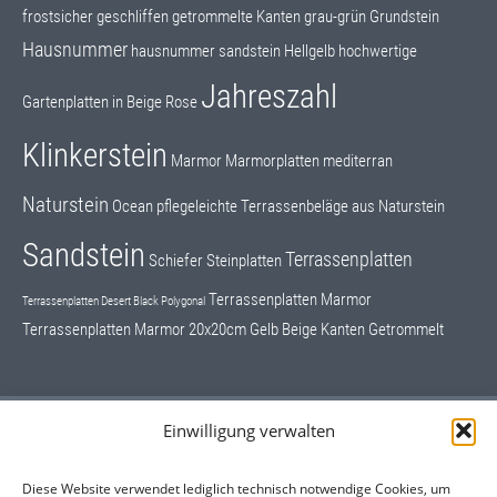
frostsicher
geschliffen
getrommelte Kanten
grau-grün
Grundstein
Hausnummer
hausnummer sandstein
Hellgelb
hochwertige
Jahreszahl
Gartenplatten in Beige Rose
Klinkerstein
Marmor
Marmorplatten
mediterran
Naturstein
Ocean
pflegeleichte Terrassenbeläge aus Naturstein
Sandstein
Terrassenplatten
Schiefer
Steinplatten
Terrassenplatten Marmor
Terrassenplatten Desert Black Polygonal
Terrassenplatten Marmor 20x20cm Gelb Beige Kanten Getrommelt
Einwilligung verwalten
Schrifttafeln, Grundsteine
Hausnummern
Diese Website verwendet lediglich technisch notwendige Cookies, um