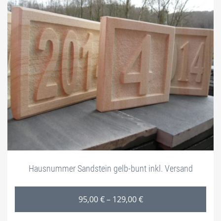
Hausnummer Sandstein gelb-bunt inkl. Versand
Preisspanne: 95,00 € 
95,00
€
–
129,00
€