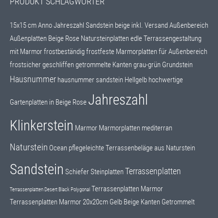
PRODUKT SCHLAGWÖRTER
15x15 cm
Anno Jahreszahl Sandstein beige inkl. Versand
Außenbereich
Außenplatten
Beige Rose Natursteinplatten
edle Terrassengestaltung
mit Marmor
frostbeständig
frostfeste Marmorplatten für Außenbereich
frostsicher
geschliffen
getrommelte Kanten
grau-grün
Grundstein
Hausnummer
hausnummer sandstein
Hellgelb
hochwertige
Jahreszahl
Gartenplatten in Beige Rose
Klinkerstein
Marmor
Marmorplatten
mediterran
Naturstein
Ocean
pflegeleichte Terrassenbeläge aus Naturstein
Sandstein
Terrassenplatten
Schiefer
Steinplatten
Terrassenplatten Marmor
Terrassenplatten Desert Black Polygonal
Terrassenplatten Marmor 20x20cm Gelb Beige Kanten Getrommelt