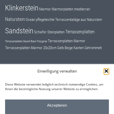
Klinkerstein
Marmor
Marmorplatten
mediterran
Naturstein
Ocean
pflegeleichte Terrassenbeläge aus Naturstein
Sandstein
Terrassenplatten
Schiefer
Steinplatten
Terrassenplatten Marmor
Terrassenplatten Desert Black Polygonal
Terrassenplatten Marmor 20x20cm Gelb Beige Kanten Getrommelt
Einwilligung verwalten
Schrifttafeln, Grundsteine
Hausnummern
Diese Website verwendet lediglich technisch notwendige Cookies, um
Ihnen die bestmögliche Nutzung unserer Website zu ermöglichen.
Sonderangebote Restposten
Kontaktformular
Akzeptieren