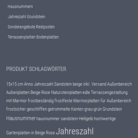
Hausnummern
Jahreszahl Grundstein
Sonderangebote Restposten
Terrassenplatten Bodenplatten
PRODUKT SCHLAGWÖRTER
15x15 cm
Anno Jahreszahl Sandstein beige inkl. Versand
Außenbereich
Außenplatten
Beige Rose Natursteinplatten
edle Terrassengestaltung
mit Marmor
frostbeständig
frostfeste Marmorplatten für Außenbereich
frostsicher
geschliffen
getrommelte Kanten
grau-grün
Grundstein
Hausnummer
hausnummer sandstein
Hellgelb
hochwertige
Jahreszahl
Gartenplatten in Beige Rose