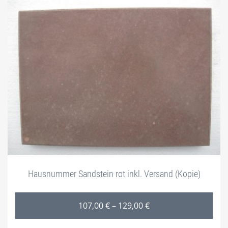
Hausnummer Sandstein rot inkl. Versand (Kopie)
Preisspanne: 107,00 
107,00
€
–
129,00
€