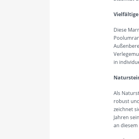
Vielfältig
Diese Marm
Poolumrand
Außenberei
Verlegemus
in individu
Naturstei
Als Naturs
robust und
zeichnet s
Jahren sei
an diesem