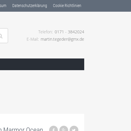
ssum
Datenschutzerklärung
Cookie Richtlinien
Telefon
0171 - 3842024
E-Mail
martin.tegeder@gmx.de
ng ✓
qm Marmor Ocean