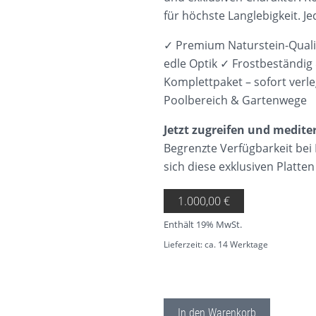
für höchste Langlebigkeit. Je
✓ Premium Naturstein-Qualit
edle Optik ✓ Frostbeständig
Komplettpaket – sofort verle
Poolbereich & Gartenwege
Jetzt zugreifen und medite
Begrenzte Verfügbarkeit bei
sich diese exklusiven Platte
1.000,00
€
Enthält 19% MwSt.
Lieferzeit: ca. 14 Werktage
Terrassenplatten 40 qm Marmor O
In den Warenkorb