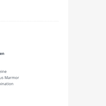
ren
eine
aus Marmor
bination