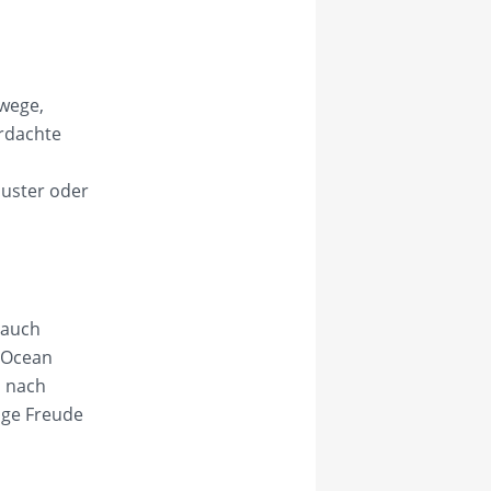
nwege,
erdachte
muster oder
 auch
 Ocean
h nach
ange Freude