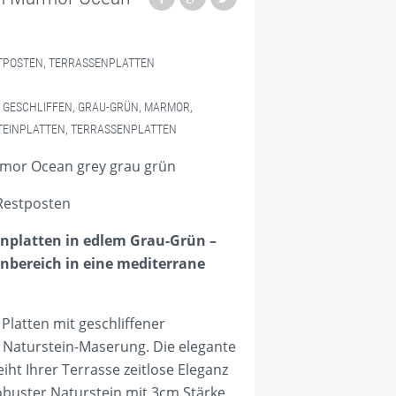
TPOSTEN
,
TERRASSENPLATTEN
,
GESCHLIFFEN
,
GRAU-GRÜN
,
MARMOR
,
TEINPLATTEN
,
TERRASSENPLATTEN
mor Ocean grey grau grün
Restposten
nplatten in edlem Grau-Grün –
nbereich in eine mediterrane
latten mit geschliffener
r Naturstein-Maserung. Die elegante
ht Ihrer Terrasse zeitlose Eleganz
obuster Naturstein mit 3cm Stärke