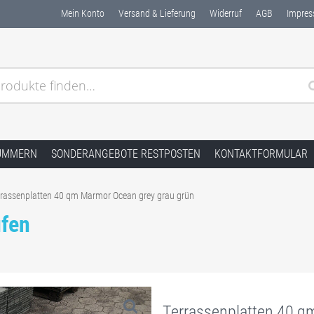
Mein Konto
Versand & Lieferung
Widerruf
AGB
Impre
rodukte finden…
dstein Naturstein ✓ Kostenlose Muster ✓ Schnelle Lieferu
UMMERN
SONDERANGEBOTE RESTPOSTEN
KONTAKTFORMULAR
rrassenplatten 40 qm Marmor Ocean grey grau grün
ufen
Terrassenplatten 40 