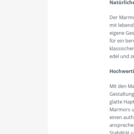
Natürliche
Der Marmo
mit lebend
eigene Ges
für ein be
klassische
edel und ze
Hochwerti
Mit den Ma
Gestaltung
glatte Hap
Marmors un
einen auth
ansprechen
Stabilität 