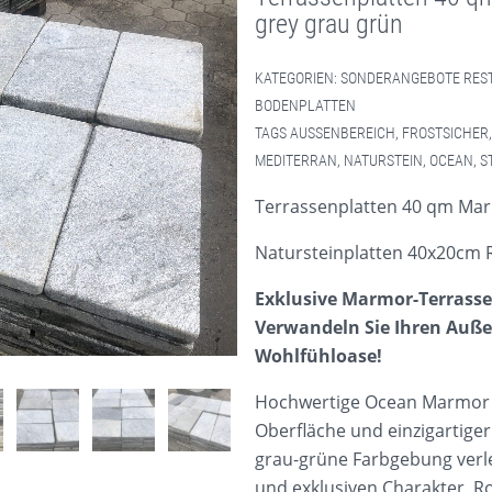
grey grau grün
KATEGORIEN:
SONDERANGEBOTE RES
BODENPLATTEN
TAGS
AUSSENBEREICH
,
FROSTSICHER
MEDITERRAN
,
NATURSTEIN
,
OCEAN
,
S
Terrassenplatten 40 qm Mar
Natursteinplatten 40x20cm 
Exklusive Marmor-Terrasse
Verwandeln Sie Ihren Auße
Wohlfühloase!
Hochwertige Ocean Marmor P
Oberfläche und einzigartige
grau-grüne Farbgebung verlei
und exklusiven Charakter. R