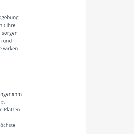
rbgebung
hlt ihre
n sorgen
en und
e wirken
e angenehm
des
n Platten
höchste