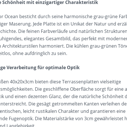
 Schönheit mit einzigartiger Charakteristik
r Ocean besticht durch seine harmonische grau-grüne Fa
iger Maserung. Jede Platte ist ein Unikat der Natur und erzä
chichte. Die feinen Farbverläufe und natürlichen Strukture
ruhigendes, elegantes Gesamtbild, das perfekt mit modern
n Architekturstilen harmoniert. Die kühlen grau-grünen Tön
itlos, ohne aufdringlich zu sein.
ge Verarbeitung für optimale Optik
ßen 40x20x3cm bieten diese Terrassenplatten vielseitige
smöglichkeiten. Die geschliffene Oberfläche sorgt für ein
tik und einen dezenten Glanz, der die natürliche Schönheit 
terstreicht. Die gesägt getrommelten Kanten verleihen de
entischen, leicht rustikalen Charakter und garantieren eine
de Fugenoptik. Die Materialstärke von 3cm gewährleistet 
und Langlebigkeit.