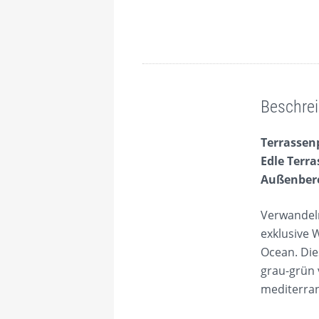
Beschreibung
Beschre
Terrassen
Edle Terr
Außenber
Verwandeln
exklusive 
Ocean. Die
grau-grün
mediterran