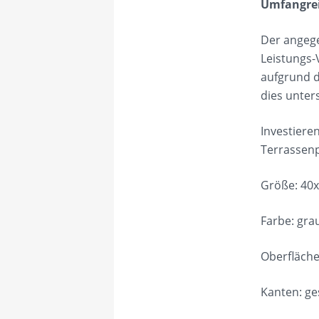
Umfangre
Der angege
Leistungs-
aufgrund d
dies unter
Investiere
Terrassenp
Größe: 4
Farbe: gra
Oberfläche
Kanten: g