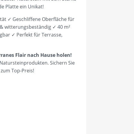
de Platte ein Unikat!
ät ✓ Geschliffene Oberfläche für
 & witterungsbeständig ✓ 40 m²
gbar ✓ Perfekt für Terrasse,
rranes Flair nach Hause holen!
 Natursteinprodukten. Sichern Sie
n zum Top-Preis!
cean grey grau grün Menge