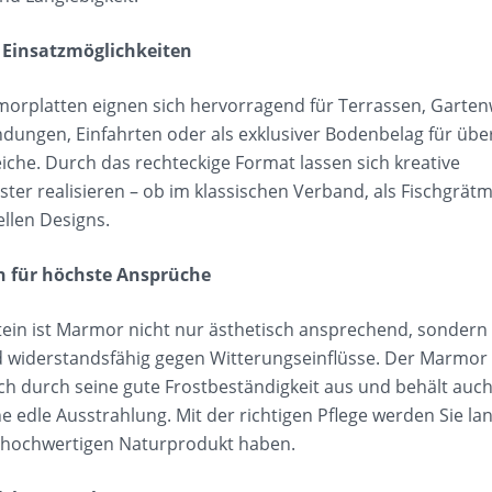
e Einsatzmöglichkeiten
orplatten eignen sich hervorragend für Terrassen, Garte
ungen, Einfahrten oder als exklusiver Bodenbelag für üb
che. Durch das rechteckige Format lassen sich kreative
ter realisieren – ob im klassischen Verband, als Fischgrät
ellen Designs.
n für höchste Ansprüche
tein ist Marmor nicht nur ästhetisch ansprechend, sondern
 widerstandsfähig gegen Witterungseinflüsse. Der Marmor
ich durch seine gute Frostbeständigkeit aus und behält auc
ne edle Ausstrahlung. Mit der richtigen Pflege werden Sie l
 hochwertigen Naturprodukt haben.