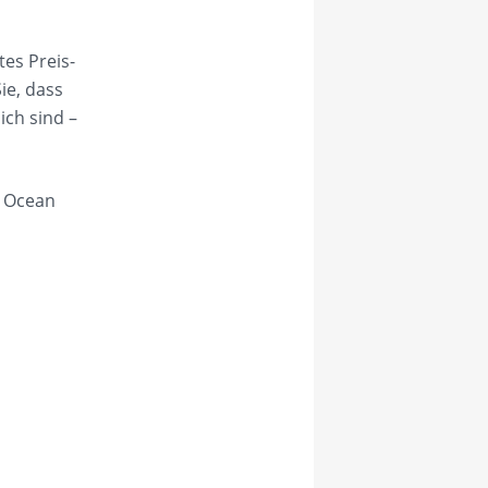
tes Preis-
ie, dass
ch sind –
r Ocean