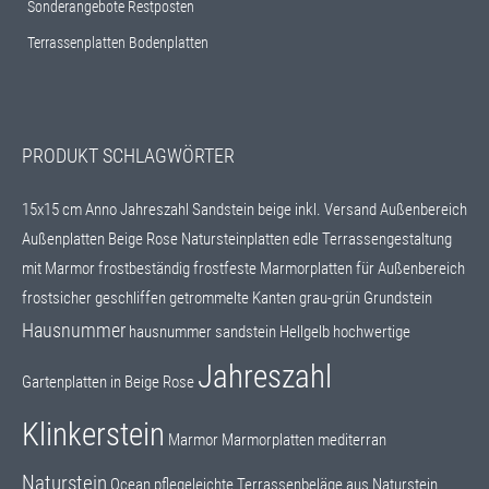
Sonderangebote Restposten
Terrassenplatten Bodenplatten
PRODUKT SCHLAGWÖRTER
15x15 cm
Anno Jahreszahl Sandstein beige inkl. Versand
Außenbereich
Außenplatten
Beige Rose Natursteinplatten
edle Terrassengestaltung
mit Marmor
frostbeständig
frostfeste Marmorplatten für Außenbereich
frostsicher
geschliffen
getrommelte Kanten
grau-grün
Grundstein
Hausnummer
hausnummer sandstein
Hellgelb
hochwertige
Jahreszahl
Gartenplatten in Beige Rose
Klinkerstein
Marmor
Marmorplatten
mediterran
Naturstein
Ocean
pflegeleichte Terrassenbeläge aus Naturstein