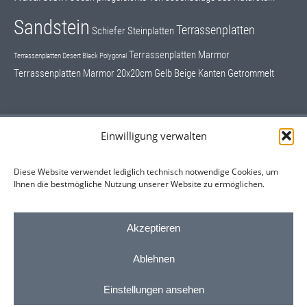
Sandstein
Terrassenplatten
Schiefer
Steinplatten
Terrassenplatten Marmor
Terrassenplatten Desert Black Polygonal
Terrassenplatten Marmor 20x20cm Gelb Beige Kanten Getrommelt
Einwilligung verwalten
Schrifttafeln, Grundsteine
Hausnummern
Diese Website verwendet lediglich technisch notwendige Cookies, um
Ihnen die bestmögliche Nutzung unserer Website zu ermöglichen.
Sonderangebote Restposten
Kontaktformular
Akzeptieren
Ablehnen
© Natursteine online kaufen bei Martin Tegeder - www.steinmeister24.de -
Hopstener Strasse 99 - 49479 Ibbenbüren - Tel.: 0171 - 3842024 - E-Mail:
Einstellungen ansehen
martin.tegeder@gmx.de