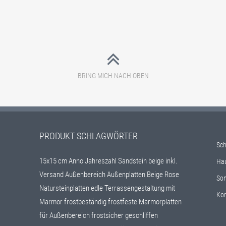
BRING MICH NACH OBEN
PRODUKT SCHLAGWÖRTER
Sch
15x15 cm
Anno Jahreszahl Sandstein beige inkl.
Ha
Versand
Außenbereich
Außenplatten
Beige Rose
Son
Natursteinplatten
edle Terrassengestaltung mit
Kon
Marmor
frostbeständig
frostfeste Marmorplatten
für Außenbereich
frostsicher
geschliffen