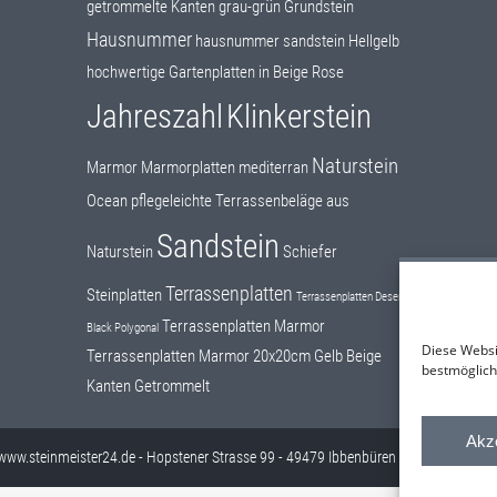
getrommelte Kanten
grau-grün
Grundstein
Hausnummer
hausnummer sandstein
Hellgelb
hochwertige Gartenplatten in Beige Rose
Jahreszahl
Klinkerstein
Naturstein
Marmor
Marmorplatten
mediterran
Ocean
pflegeleichte Terrassenbeläge aus
Sandstein
Naturstein
Schiefer
Terrassenplatten
Steinplatten
Terrassenplatten Desert
Terrassenplatten Marmor
Black Polygonal
Diese Websi
Terrassenplatten Marmor 20x20cm Gelb Beige
bestmöglich
Kanten Getrommelt
Akz
 www.steinmeister24.de - Hopstener Strasse 99 - 49479 Ibbenbüren - Tel.: 0171 - 3