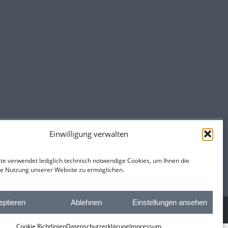
Einwilligung verwalten
te verwendet lediglich technisch notwendige Cookies, um Ihnen die
e Nutzung unserer Website zu ermöglichen.
eptieren
Ablehnen
Einstellungen ansehen
842024 - E-Mail: martin.tegeder@gmx.de
Cookie Richtlinien
Datenschutzerklärung
Impressum