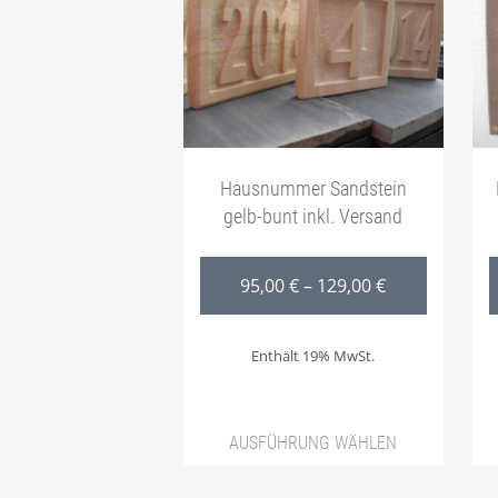
Hausnummer Sandstein
gelb-bunt inkl. Versand
Preisspanne: 
95,00
€
–
129,00
€
Enthält 19% MwSt.
AUSFÜHRUNG WÄHLEN
Dieses Produkt weist 