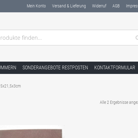
Mein Konto
Versand & Lieferung
Widerruf
AGB
Impre
rodukte finden…
dstein Naturstein ✓ Kostenlose Muster ✓ Schnelle Lieferu
UMMERN
SONDERANGEBOTE RESTPOSTEN
KONTAKTFORMULAR
,5x21,5x3cm
Alle 2 Ergebnisse ange