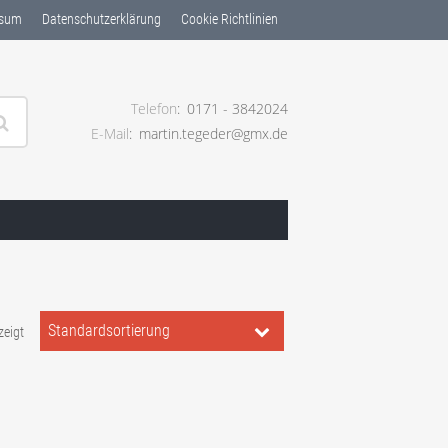
ssum
Datenschutzerklärung
Cookie Richtlinien
Telefon
0171 - 3842024
E-Mail
martin.tegeder@gmx.de
ng ✓
Standardsortierung
zeigt