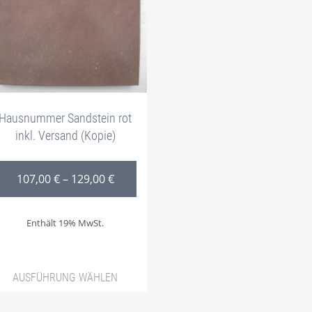
Hausnummer Sandstein rot
inkl. Versand (Kopie)
95,00 € bis 129,00 €
Preisspanne: 107,00 € bis 129,00 €
107,00
€
–
129,00
€
Enthält 19% MwSt.
AUSFÜHRUNG WÄHLEN
mehrere Varianten auf. Die Optionen können auf der Produ
Dieses Produkt weist mehrere Varianten auf. 